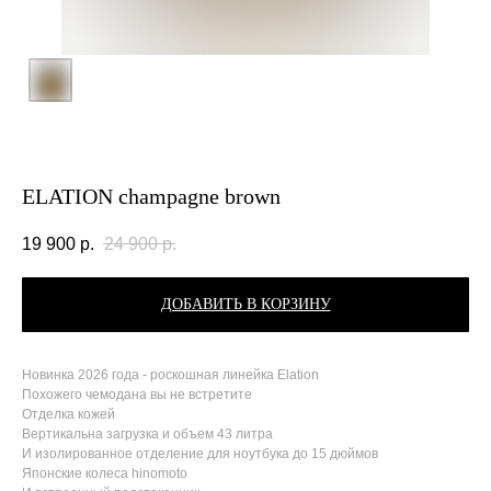
ELATION champagne brown
19 900
р.
24 900
р.
ДОБАВИТЬ В КОРЗИНУ
Новинка 2026 года - роскошная линейка Elation
Похожего чемодана вы не встретите
Отделка кожей
Вертикальна загрузка и объем 43 литра
И изолированное отделение для ноутбука до 15 дюймов
Японские колеса hinomoto