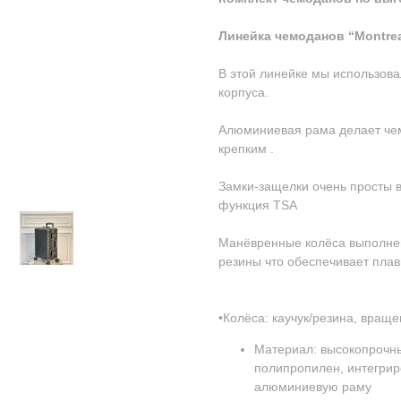
Линейка чемоданов “Montrea
В этой линейке мы использов
корпуса.
Алюминиевая рама делает че
крепким .
Замки-защелки очень просты в
функция TSA
Манёвренные колёса выполнен
резины что обеспечивает плав
•Колёса: каучук/резина, враще
Материал: высокопрочн
полипропилен, интегрир
алюминиевую раму