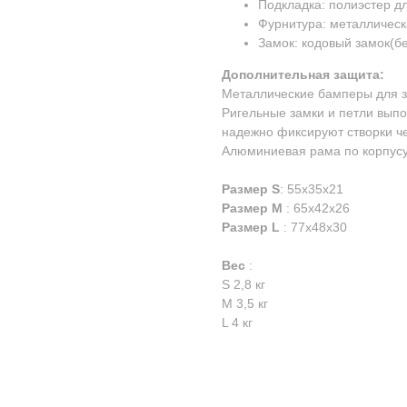
Подкладка: полиэстер дл
Фурнитура: металличес
Замок: кодовый замок(бе
Дополнительная защита:
Металлические бамперы для з
Ригельные замки и петли вып
надежно фиксируют створки ч
Алюминиевая рама по корпусу
Размер S
: 55х35х21
Размер М
: 65х42х26
Размер L
: 77х48х30
Вес
:
S 2,8 кг
М 3,5 кг
L 4 кг