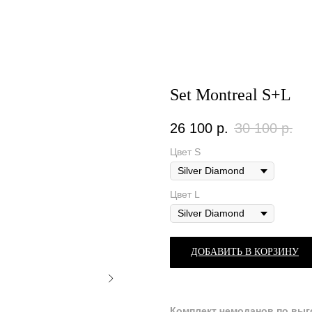
Set Montreal S+L
26 100
р.
30 100
р.
Цвет S
Цвет L
ДОБАВИТЬ В КОРЗИНУ
Комплект чемоданов по выг