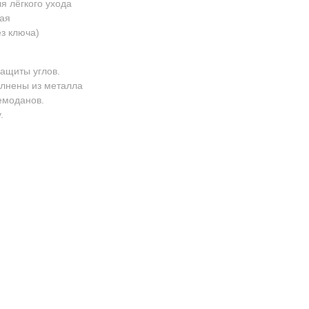
я лёгкого ухода
кая
з ключа)
ащиты углов.
олнены из металла
емоданов.
.