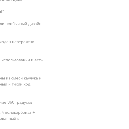
l”
али необычный дизайн
модан невероятно
 использовании и есть
ы из смеси каучука и
ный и тихий ход.
ние 360 градусов
ый поликарбонат +
ованный в